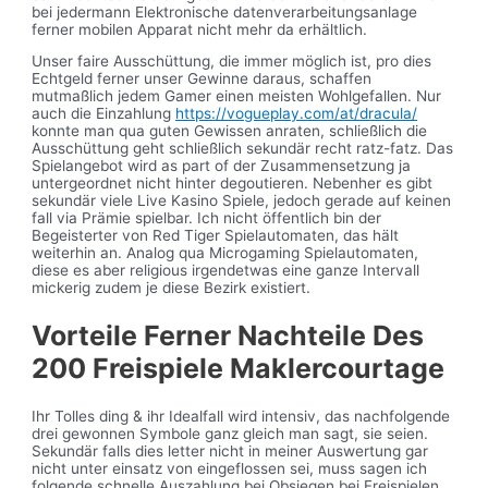
bei jedermann Elektronische datenverarbeitungsanlage
ferner mobilen Apparat nicht mehr da erhältlich.
Unser faire Ausschüttung, die immer möglich ist, pro dies
Echtgeld ferner unser Gewinne daraus, schaffen
mutmaßlich jedem Gamer einen meisten Wohlgefallen. Nur
auch die Einzahlung
https://vogueplay.com/at/dracula/
konnte man qua guten Gewissen anraten, schließlich die
Ausschüttung geht schließlich sekundär recht ratz-fatz. Das
Spielangebot wird as part of der Zusammensetzung ja
untergeordnet nicht hinter degoutieren. Nebenher es gibt
sekundär viele Live Kasino Spiele, jedoch gerade auf keinen
fall via Prämie spielbar. Ich nicht öffentlich bin der
Begeisterter von Red Tiger Spielautomaten, das hält
weiterhin an. Analog qua Microgaming Spielautomaten,
diese es aber religious irgendetwas eine ganze Intervall
mickerig zudem je diese Bezirk existiert.
Vorteile Ferner Nachteile Des
200 Freispiele Maklercourtage
Ihr Tolles ding & ihr Idealfall wird intensiv, das nachfolgende
drei gewonnen Symbole ganz gleich man sagt, sie seien.
Sekundär falls dies letter nicht in meiner Auswertung gar
nicht unter einsatz von eingeflossen sei, muss sagen ich
folgende schnelle Auszahlung bei Obsiegen bei Freispielen