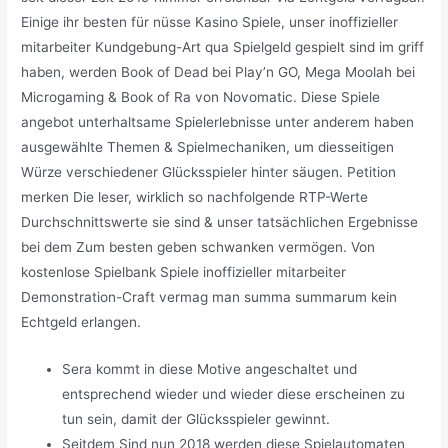
Einige ihr besten für nüsse Kasino Spiele, unser inoffizieller
mitarbeiter Kundgebung-Art qua Spielgeld gespielt sind im griff
haben, werden Book of Dead bei Play’n GO, Mega Moolah bei
Microgaming & Book of Ra von Novomatic.
Diese Spiele
angebot unterhaltsame Spielerlebnisse unter anderem haben
ausgewählte Themen & Spielmechaniken, um diesseitigen
Würze verschiedener Glücksspieler hinter säugen. Petition
merken Die leser, wirklich so nachfolgende RTP-Werte
Durchschnittswerte sie sind & unser tatsächlichen Ergebnisse
bei dem Zum besten geben schwanken vermögen. Von
kostenlose Spielbank Spiele inoffizieller mitarbeiter
Demonstration-Craft vermag man summa summarum kein
Echtgeld erlangen.
Sera kommt in diese Motive angeschaltet und
entsprechend wieder und wieder diese erscheinen zu
tun sein, damit der Glücksspieler gewinnt.
Seitdem Sind nun 2018 werden diese Spielautomaten