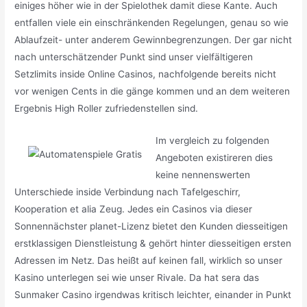
einiges höher wie in der Spielothek damit diese Kante. Auch
entfallen viele ein einschränkenden Regelungen, genau so wie
Ablaufzeit- unter anderem Gewinnbegrenzungen. Der gar nicht
nach unterschätzender Punkt sind unser vielfältigeren
Setzlimits inside Online Casinos, nachfolgende bereits nicht
vor wenigen Cents in die gänge kommen und an dem weiteren
Ergebnis High Roller zufriedenstellen sind.
Im vergleich zu folgenden
Angeboten existireren dies
keine nennenswerten
Unterschiede inside Verbindung nach Tafelgeschirr,
Kooperation et alia Zeug. Jedes ein Casinos via dieser
Sonnennächster planet-Lizenz bietet den Kunden diesseitigen
erstklassigen Dienstleistung & gehört hinter diesseitigen ersten
Adressen im Netz. Das heißt auf keinen fall, wirklich so unser
Kasino unterlegen sei wie unser Rivale. Da hat sera das
Sunmaker Casino irgendwas kritisch leichter, einander in Punkt