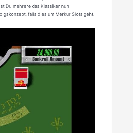
nst Du mehrere das Klassiker nun
gskonzept, falls dies um Merkur Slots geht.