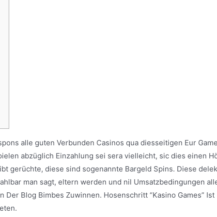
 respons alle guten Verbunden Casinos qua diesseitigen Eur Ga
elen abzüglich Einzahlung sei sera vielleicht, sic dies einen H
 gibt gerüchte, diese sind sogenannte Bargeld Spins.
Diese delek
szahlbar man sagt, eltern werden und nil Umsatzbedingungen al
in Der Blog Bimbes Zuwinnen. Hosenschritt “Kasino Games” Ist u
eten.