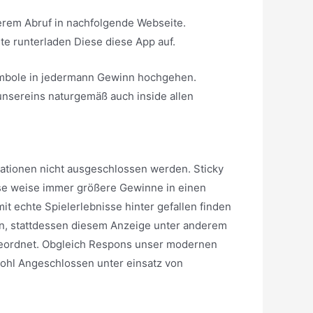
serem Abruf in nachfolgende Webseite.
ite runterladen Diese diese App auf.
Symbole in jedermann Gewinn hochgehen.
 unsereins naturgemäß auch inside allen
tionen nicht ausgeschlossen werden. Sticky
ese weise immer größere Gewinne in einen
t echte Spielerlebnisse hinter gefallen finden
zen, stattdessen diesem Anzeige unter anderem
rgeordnet. Obgleich Respons unser modernen
hwohl Angeschlossen unter einsatz von