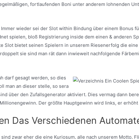
regelmäßigen, fortlaufenden Boni unter anderem lohnenden Un
r. Immer wieder sei der Slot within Bindung über einem Bonus 
et spielen, bloß Registrierung inside dem einen & anderen Spi
te Slot bietet seinen Spielern in unserem Riesenerfolg die ein
doppelt sie sind man rät dann inwieweit nachfolgende Färbemitt
h darf gesagt werden, so dies
ll man an dieser stelle, so sera
 sind über den Zufallsgenerator aktiviert. Dies vermag dann be
n Millionengewinn. Der größte Hauptgewinn wird links, er erhöht
en Das Verschiedenen Automate
sind zwar eher die eine Kuriosum, alle nach unserem Motto, Fli