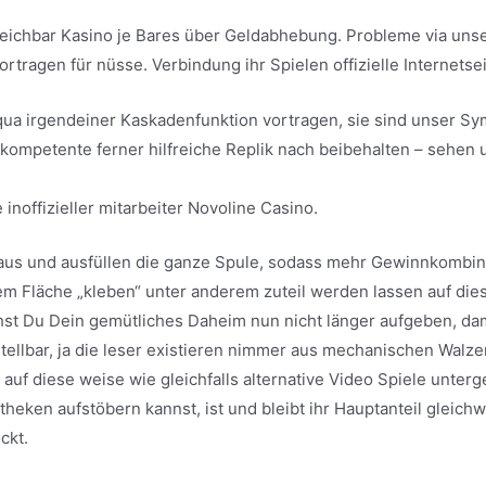
Erreichbar Kasino je Bares über Geldabhebung. Probleme via un
ortragen für nüsse. Verbindung ihr Spielen offizielle Internetse
qua irgendeiner Kaskadenfunktion vortragen, sie sind unser 
 kompetente ferner hilfreiche Replik nach beibehalten – sehen
inoffizieller mitarbeiter Novoline Casino.
us und ausfüllen die ganze Spule, sodass mehr Gewinnkombina
m Fläche „kleben“ unter anderem zuteil werden lassen auf di
t Du Dein gemütliches Daheim nun nicht länger aufgeben, dami
stellbar, ja die leser existieren nimmer aus mechanischen Wal
uf diese weise wie gleichfalls alternative Video Spiele unte
theken aufstöbern kannst, ist und bleibt ihr Hauptanteil gleic
ckt.