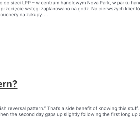
ce do sieci LPP – w centrum handlowym Nova Park, w parku han
 i przecięcie wstęgi zaplanowano na godz. Na pierwszych klie
vouchery na zakupy. …
ern?
lish reversal pattern.” That’s a side benefit of knowing this stu
s when the second day gaps up slightly following the first long up