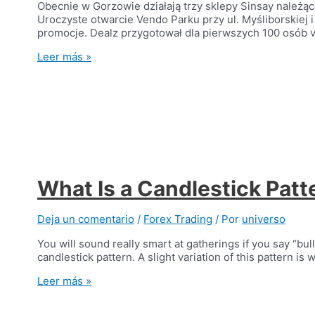
Obecnie w Gorzowie działają trzy sklepy Sinsay należą
Uroczyste otwarcie Vendo Parku przy ul. Myśliborskiej
promocje. Dealz przygotował dla pierwszych 100 osób 
Dojazd:
Leer más »
VENDO
PARK
Gorzów
Wielkopolski
What Is a Candlestick Patt
Deja un comentario
/
Forex Trading
/ Por
universo
You will sound really smart at gatherings if you say “bul
candlestick pattern. A slight variation of this pattern i
What
Leer más »
Is
a