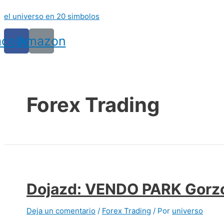
Ir
el universo en 20 simbolos
al
contenido
acebook
Amazon
Forex Trading
Dojazd: VENDO PARK Gorzó
Deja un comentario
/
Forex Trading
/ Por
universo