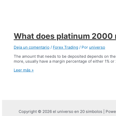
Candlestick
Pattern?
What does platinum 2000 
Deja un comentario
/
Forex Trading
/ Por
universo
The amount that needs to be deposited depends on the m
more, usually have a margin percentage of either 1% or 2
What
Leer más »
does
platinum
2000
mean
in
forex?
Copyright © 2026 el universo en 20 simbolos | Pow