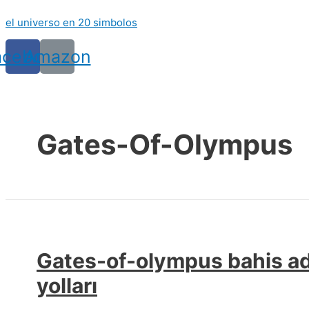
Ir
el universo en 20 simbolos
al
contenido
acebook
Amazon
Gates-Of-Olympus
Gates-of-olympus bahis ad
yolları