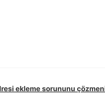
resi ekleme sorununu çözmenin