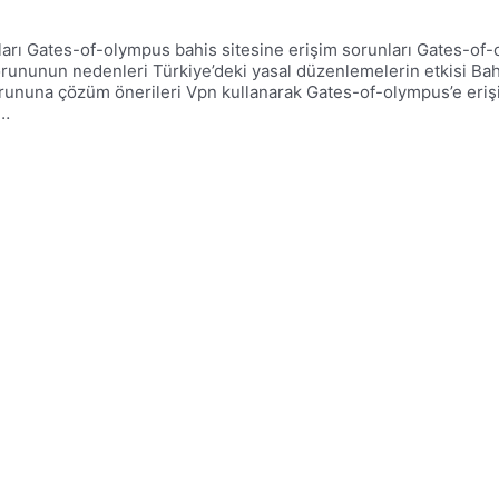
arı Gates-of-olympus bahis sitesine erişim sorunları Gates-of-o
ununun nedenleri Türkiye’deki yasal düzenlemelerin etkisi Bahis
rununa çözüm önerileri Vpn kullanarak Gates-of-olympus’e eri
 …