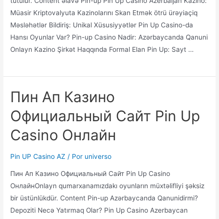
tutulur. Content əlavə Pin-up Pin Up Casino Azerbaijan Kazino:
Müasir Kriptovalyuta Kazinolarını Skan Etmək ötrü ürəyiaçiq
Məsləhətlər Bildiriş: Unikal Xüsusiyyətlər Pin Up Casino-da
Hansı Oyunlar Var? Pin-up Casino Nadir: Azərbaycanda Qanuni
Onlayn Kazino Şirkət Haqqında Formal Elan Pin Up: Sayt …
Пин Ап Казино
Официальный Сайт Pin Up
Casino Онлайн
Pin UP Casino AZ
/ Por
universo
Пин Ап Казино Официальный Сайт Pin Up Casino
ОнлайнOnlayn qumarxanamızdakı oyunların müxtəlifliyi şəksiz
bir üstünlükdür. Content Pin-up Azərbaycanda Qanunidirmi?
Depoziti Necə Yatırmaq Olar? Pin Up Casino Azerbaycan