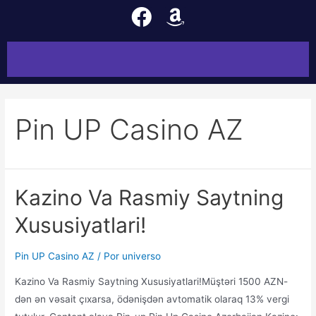
Pin UP Casino AZ
Kazino Va Rasmiy Saytning
Xususiyatlari!
Pin UP Casino AZ
/ Por
universo
Kazino Va Rasmiy Saytning Xususiyatlari!Müştəri 1500 AZN-
dən ən vəsait çıxarsa, ödənişdən avtomatik olaraq 13% vergi