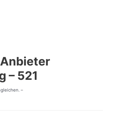
 Anbieter
g – 521
gleichen. –