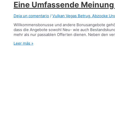
Eine Umfassende Meinung 
Deja un comentario
/
Vulkan Vegas Betrug, Abzocke Und
Willkommensbonusse und andere Bonusangebote gehören 
dass die Angebote sowohl Neu- wie auch Bestandskunden
mehr als nur passablen Offerten dienen. Neben den ve
Eine
Leer más »
Umfassende
Meinung
Des
Beliebten
Online-
casinos
In
Germany