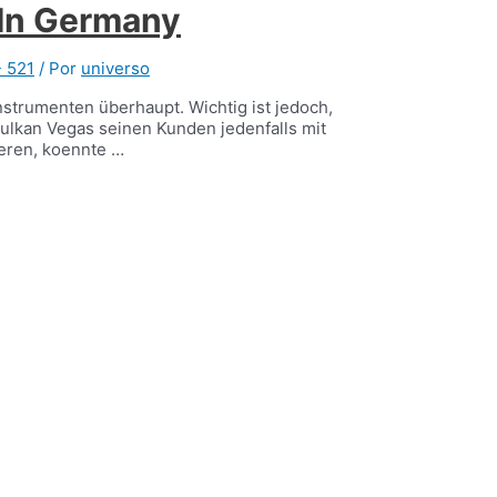
 In Germany
- 521
/ Por
universo
trumenten überhaupt. Wichtig ist jedoch,
Vulkan Vegas seinen Kunden jedenfalls mit
eren, koennte …