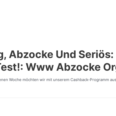
, Abzocke Und Seriös:
Test!: Www Abzocke Or
ngenen Woche möchten wir mit unserem Cashback-Programm aus