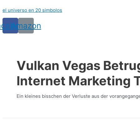
Ir
el universo en 20 simbolos
al
contenido
acebook
Amazon
Vulkan Vegas Betrug
Internet Marketing 
Ein kleines bisschen der Verluste aus der vorangega