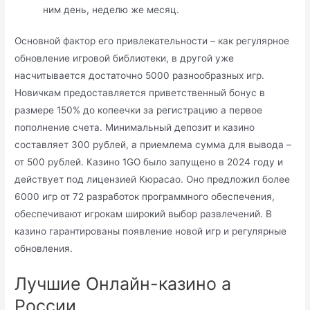
ним день, неделю же месяц.
Основной фактор его привлекательности – как регулярное
обновление игровой библиотеки, в другой уже
насчитывается достаточно 5000 разнообразных игр.
Новичкам предоставляется приветственный бонус в
размере 150% до копеечки за регистрацию а первое
пополнение счета. Минимальный депозит и казино
составляет 300 рублей, а приемлема сумма для вывода –
от 500 рублей. Казино 1GO было запущено в 2024 году и
действует под лицензией Кюрасао. Оно предложил более
6000 игр от 72 разработок программного обеспечения,
обеспечивают игрокам широкий выбор развлечений. В
казино гарантированы появление новой игр и регулярные
обновления.
Лучшие Онлайн-казино а
России