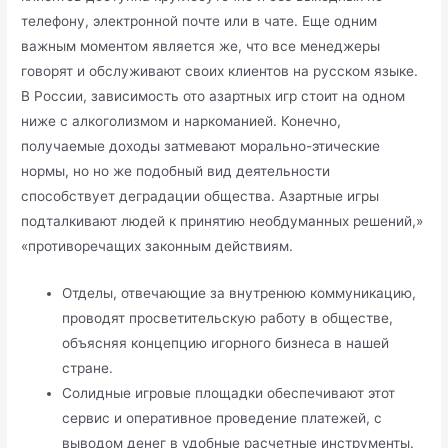
телефону, электронной почте или в чате. Еще одним
важным моментом является же, что все менеджеры
говорят и обслуживают своих клиентов на русском языке.
В России, зависимость ото азартных игр стоит на одном
ниже с алкоголизмом и наркоманией. Конечно,
получаемые доходы затмевают морально-этические
нормы, но но же подобный вид деятельности
способствует деградации общества. Азартные игры
подталкивают людей к принятию необдуманных решений,»
«противоречащих законным действиям.
Отделы, отвечающие за внутренюю коммуникацию,
проводят просветительскую работу в обществе,
объясняя концепцию игорного бизнеса в нашей
стране.
Солидные игровые площадки обеспечивают этот
сервис и оперативное проведение платежей, с
выводом денег в удобные расчетные инструменты.