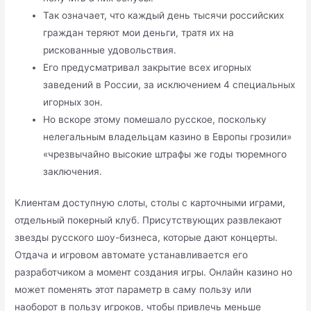
Так означает, что каждый день тысячи российских
граждан теряют мои деньги, тратя их на
рискованные удовольствия.
Его предусматривал закрытие всех игорных
заведений в России, за исключением 4 специальных
игорных зон.
Но вскоре этому помешало русское, поскольку
нелегальным владельцам казино в Европы грозили»
«чрезвычайно высокие штрафы же годы тюремного
заключения.
Клиентам доступную слоты, столы с карточными играми,
отдельный покерный клуб. Присутствующих развлекают
звезды русского шоу-бизнеса, которые дают концерты.
Отдача и игровом автомате устанавливается его
разработчиком а момент создания игры. Онлайн казино но
может поменять этот параметр в саму пользу или
наоборот в пользу игроков, чтобы привлечь меньше