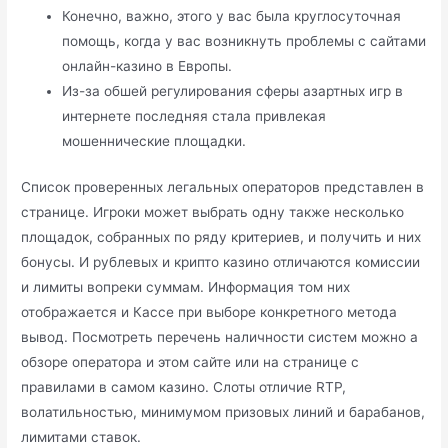
Конечно, важно, этого у вас была круглосуточная
помощь, когда у вас возникнуть проблемы с сайтами
онлайн-казино в Европы.
Из-за обшей регулирования сферы азартных игр в
интернете последняя стала привлекая
мошеннические площадки.
Список проверенных легальных операторов представлен в
странице. Игроки может выбрать одну также несколько
площадок, собранных по ряду критериев, и получить и них
бонусы. И рублевых и крипто казино отличаются комиссии
и лимиты вопреки суммам. Информация том них
отображается и Кассе при выборе конкретного метода
вывод. Посмотреть перечень наличности систем можно а
обзоре оператора и этом сайте или на странице с
правилами в самом казино. Слоты отличие RTP,
волатильностью, минимумом призовых линий и барабанов,
лимитами ставок.