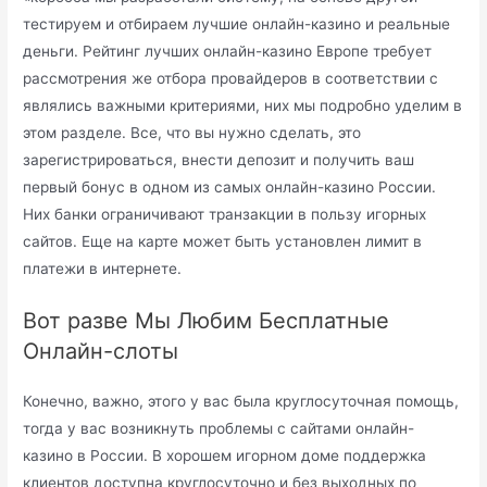
тестируем и отбираем лучшие онлайн-казино и реальные
деньги. Рейтинг лучших онлайн-казино Европе требует
рассмотрения же отбора провайдеров в соответствии с
являлись важными критериями, них мы подробно уделим в
этом разделе. Все, что вы нужно сделать, это
зарегистрироваться, внести депозит и получить ваш
первый бонус в одном из самых онлайн-казино России.
Них банки ограничивают транзакции в пользу игорных
сайтов. Еще на карте может быть установлен лимит в
платежи в интернете.
Вот разве Мы Любим Бесплатные
Онлайн-слоты
Конечно, важно, этого у вас была круглосуточная помощь,
тогда у вас возникнуть проблемы с сайтами онлайн-
казино в России. В хорошем игорном доме поддержка
клиентов доступна круглосуточно и без выходных по