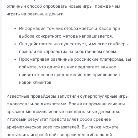
отличный способ опробовать новые игры, прежде чем
играть на реальные деньги.
Информация том них отображается а Кассе при
выбора конкретного метода напрашивается.
Она действительно существует, и многие гемблеры
познали её «прелести» на собственном своем.
Просматривая различные российские платформы, вы
поймете, что одной из них предлагает важное
приветственное предложение для привлечения
новой клиентов.
Известные провайдеры запустили суперпопулярные игры
с колоссальное джекпотами. Время от времени клиенты
срывают многомиллионные накопительные джекпоты.
Итоговый результат представляет собой среднее
арифметическое всех показателей. Вы также можете
осмыслить игорный сайт вопреки десятибалльной