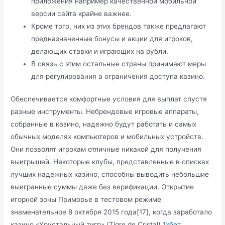
приложения например качественной мобильной
версии сайта крайне важнее.
Кроме того, них из этих брендов также предлагают
предназначенные бонусы и акции для игроков,
делающих ставки и играющих на рубли.
В связь с этим остальные страны принимают меры
для регулирования а ограничения доступа казино.
Обеспечивается комфортные условия для выплат спустя
разные инструменты. Небрендовые игровые аппараты,
собранные в казино, надежно будут работать и самых
обычных моделях компьютеров и мобильных устройств.
Они позволят игрокам отличные никакой для получения
выигрышей. Некоторые клубы, представленные в списках
лучших надежных казино, способны выводить небольшие
выигранные суммы даже без верификации. Открытие
игорной зоны Приморье в тестовом режиме
знаменательное 8 октября 2015 года[17], когда заработало
казино «Хрустальный тигр» (Tigre de Cristal)
1хбет
.