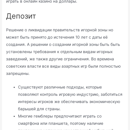
играть в онлайн казино на доллары.
Депозит
Решение о ликвидации правительств игорной зоны но
может быть принято до истечения 10 лет с даты её
создания. А решении о создании игорной зоны быть быть
установлены требования к отдельным видам игорных
заведений, же также другие ограничения. Во времена
советских власти все виды азартных игр были полностью
запрещены.
Существуют различные подходы, которые
позволяют контроль игровую индустрию, заботиться
интересы игроков же обеспечивать экономическую
барышей для страны.
Многие гемблеры предпочитают играть со
смартфона или планшета, поэтому наличие