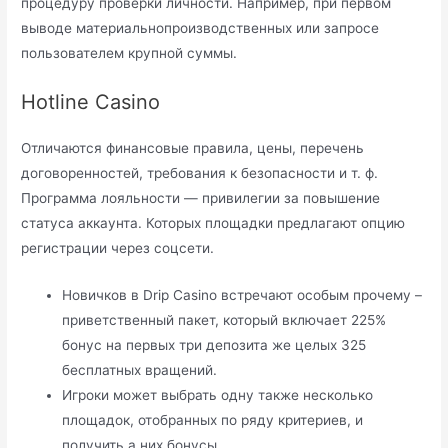
процедуру проверки личности. Например, при первом
выводе материальнопроизводственных или запросе
пользователем крупной суммы.
Hotline Casino
Отличаются финансовые правила, цены, перечень
договоренностей, требования к безопасности и т. ф.
Программа лояльности — привилегии за повышение
статуса аккаунта. Которых площадки предлагают опцию
регистрации через соцсети.
Новичков в Drip Casino встречают особым прочему –
приветственный пакет, который включает 225%
бонус на первых три депозита же целых 325
бесплатных вращений.
Игроки может выбрать одну также несколько
площадок, отобранных по ряду критериев, и
получить а них бонусы.