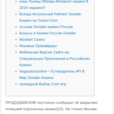
кому Нужны Обзоры Интернет-казино В
2024 недавно?
Всегда Актуальный Рейтинг Онлайн
Казино на Casino Com
лучшие Онлайн-казино России
Бонусы а Казино России Онлайн
Mostbet Casino
Игровые Провайдеры
Мобильная Версия Сайта же
Специальные Приложения и Российских
Казино
Vegasslotsonline – Путеводитель №1 В
Мир Онлайн Казино
громадной Выбор Слот-игр
ПРОДУДАЕВСКИЕ постоянно сообщают об закрытиях
полицией подпольных казино[23]. Не только Москва